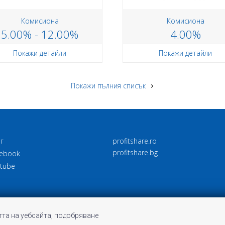
Комисиона
Комисиона
5.00% - 12.00%
4.00%
Покажи детайли
Покажи детайли
Покажи пълния списък
г
profitshare.ro
profitshare.bg
ebook
tube
та на уебсайта, подобряване