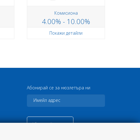
Комисиона
4.00% - 10.00%
Покажи детайли
Абонирай се за нюзлетъра ни
Абонирай се сега