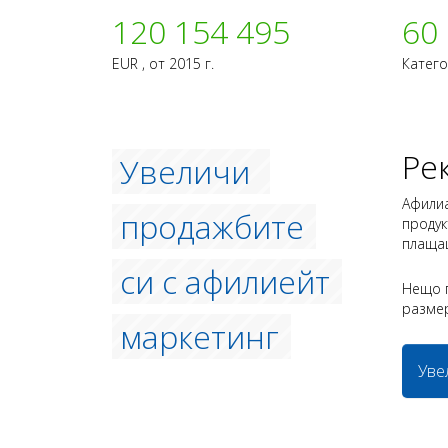
1
2
0
1
5
4
4
9
5
60
EUR , от 2015 г.
Катего
Ре
Увеличи
Афили
продажбите
продук
плащаш
си с афилиейт
Нещо 
размер
маркетинг
Уве