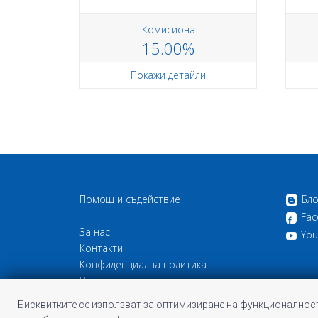
Комисиона
15.00%
Покажи детайли
Помощ и съдействие
Бло
Fac
За нас
You
Контакти
Конфиденциална политика
Често задавани въпроси
Бисквитки
Бисквитките се използват за оптимизиране на функционалност
Общи условия на Profitshare