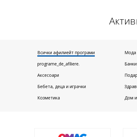
Актив
Всички афилиейт програми
Мода
programe_de_afiliere.
Банки
Аксесоари
Пода
Бебета, деца и играчки
Здрав
Козметика
Дом и