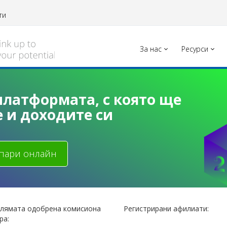
ти
За нас
Ресурси
латформата, с която ще
 и доходите си
пари онлайн
олямата одобрена комисиона
Регистрирани афилиати:
ра: