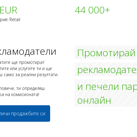
 EUR
44 000+
рия: Retail
кламодатели
Промотирай
атите ще промотират
рекламодат
тите или услугите ти и ще
 само за реални резултати.
и печели па
повече, ти определяш
а на комисионата!
онлайн
личи продажбите си