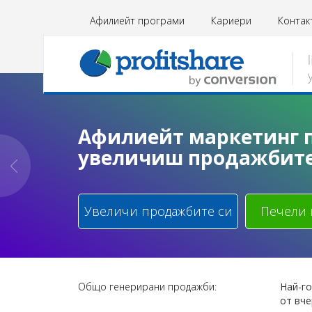
Афилиейт програми
Кариери
Контак
Афилиейт маркетинг п
увеличиш продажбите
Увеличи продажбите си
Печели 
Общо генерирани продажби:
Най-г
от вче