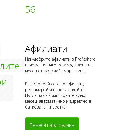
56
Афилиати
Най-добрите афилиати в Profitshare
елите
печелят по няколко хиляди лева на
месец от афилиейт маркетинг.
ри
Регистрирай се като афилиат,
рекламирай и печели онлайн!
Изплащаме комисионите всеки
месец, автоматично и директно в
банковата ти сметка!
Печели пари онлайн