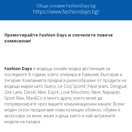
Общи условия FashionDays.bg
https://www.fashiondays.bg/
Промотирайте Fashion Days и спечелете повече
комисиони!
Fashion Days
е водеща онлайн модна дестинация за
последните 8 години, която оперира в Румъния, България и
Унгария. Компанията предлага разнообразие от продукти на
водещи марки като Guess, Le Coq Sportif, Pepe Jeans, Desigual,
Zee Lane, Diesel, Nike, Esprit, Love Moschino, Next, Napapijri,
Sport Max, Max&Co и много други, които може да
популяризирате чрез вашите комуникационни канали. Всеки
моден сезон предлагаме нови колекции облекло, обувки и
аксесоари за жени, мъже и деца, както и най-актуалните
модели на пазара.