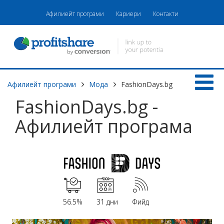
Афилиейт програми
Кариери
Контакти
Афилиейт програми
Мода
FashionDays.bg
FashionDays.bg -
Афилиейт програма
56.5%
31 дни
Фийд