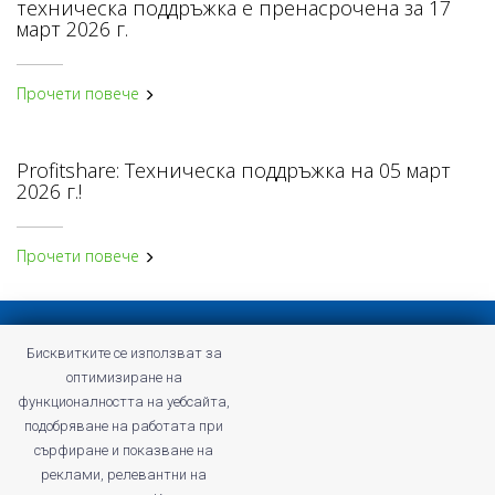
техническа поддръжка е пренасрочена за 17
март 2026 г.
Прочети повече
Profitshare: Техническа поддръжка на 05 март
2026 г.!
Прочети повече
Конфиденциална политика
Бисквитките се използват за
Общи условия на Profitshare
оптимизиране на
Често задавани въпроси
функционалността на уебсайта,
Конфиденциална политика
подобряване на работата при
Кариери
сърфиране и показване на
реклами, релевантни на