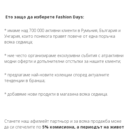
Ето защо да изберете Fashion Days:
* имаме над 700 000 активни клиенти в Румъния, България и
Унгария, които понякога правят повече от една поръчка
всяка седмица;
* ние често организираме ексклузивни събития с атрактивни
модни оферти и допълнителни отстъпки за нашите клиенти;
* предлагаме най-новите колекции според актуалните
тенденции в бранша;
* добавяме нови продукти в магазина всяка седмица.
Станете наш афилиейт партньор и за всяка продажба може
да си спечелите по
5
% комисиона,
а периодът на живот