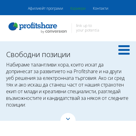
Афилиейт програми
Кариери
Контакти
Свободни позиции
Набираме талантливи хора, които искат да
допринесат за развитието на Profitshare и на други
уеб решения за електронната търговия. Ако си сред
тях и ако искаш да станеш част от нашия страхотен
екип от млади и креативни специалисти, разгледай
възможностите и кандидатствай за някоя от следните
позиции: