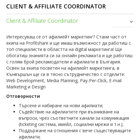
CLIENT & AFFILIATE COORDINATOR
Client & Affiliate Coordinator
Интересуваш се от афилиейт маркетинг? Стани част от
екипа на Profitshare и ще имаш възможност да работиш с
топ специалисти в областта на digital маркетинга! Ще
обогатиш знанията си за онлайн рекламата и ще работиш
с голям брой рекламодатели и афилиати в България.
Освен за екипа посветен на афилиейт маркетинга, в
Кънвършън ще си в тясно сътрудничество с отделите:
Web Development, Media Planning, Pay-Per-Click, E-mail
Marketing и Design
Отговорности
Търсене и набиране на нови афилиати;
Съдействие на афилиатите при възникване на
въпроси, чрез съответните канали за комуникация
(ticketing система, имейл, социални мрежи и т.н.);
Поддържане на отношения с вече съществуващите
афилиати;