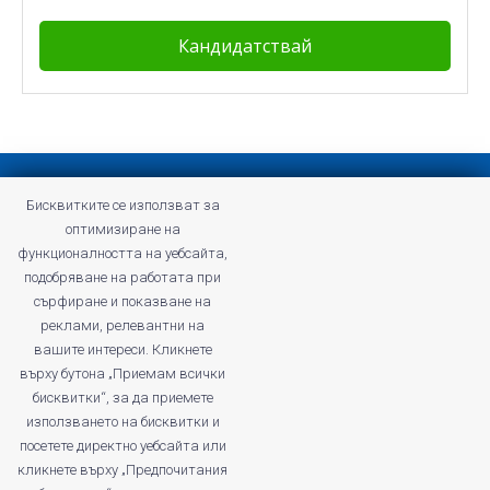
Конфиденциална политика
Бисквитките се използват за
Общи условия на Profitshare
оптимизиране на
Често задавани въпроси
функционалността на уебсайта,
Конфиденциална политика
подобряване на работата при
Кариери
сърфиране и показване на
реклами, релевантни на
вашите интереси. Кликнете
върху бутона „Приемам всички
бисквитки“, за да приемете
profitshare.ro
използването на бисквитки и
profitshare.bg
посетете директно уебсайта или
кликнете върху „Предпочитания