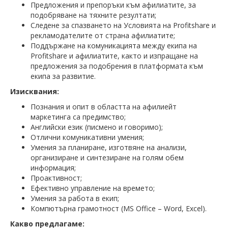
Предложения и препоръки към афилиатите, за
подобряване на тяхните резултати;
Следене за спазването на Условията на Profitshare и
рекламодателите от страна афилиатите;
Поддържане на комуникацията между екипа на
Profitshare и афилиатите, както и изпращане на
предложения за подобрения в платформата към
екипа за развитие.
Изисквания:
Познания и опит в областта на афилиейт
маркетинга са предимство;
Английски език (писмено и говоримо);
Отлични комуникативни умения;
Умения за планиране, изготвяне на анализи,
организиране и синтезиране на голям обем
информация;
Проактивност;
Ефективно управление на времето;
Умения за работа в екип;
Компютърна грамотност (MS Office – Word, Excel).
Какво предлагаме: