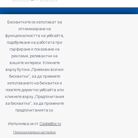
Конфиденциална политика
Бисквитките се използват за
Общи условия на Profitshare
оптимизиране на
Често задавани въпроси
функционалността на уебсайта,
Конфиденциална политика
подобряване на работата при
Кариери
сърфиране и показване на
реклами, релевантни на
вашите интереси. Кликнете
върху бутона „Приемам всички
бисквитки“, за да приемете
profitshare.ro
използването на бисквитки и
profitshare.bg
посетете директно уебсайта или
кликнете върху „Предпочитания
© 2026
Кънвършън Маркетинг ЕООД
за бисквитки“, за да промените
ДДС No: BG203168261
предпочитанията си.
Регистриран като администратор на лични данни в Комисията за
защита на личните данни под номер: 412670
Изпълнява се от
CookieBox.ro
Персонализирани настройки