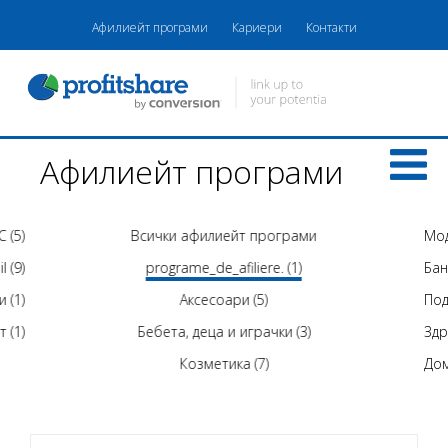
Афилиейт програми
Кариери
Контакти
Афилиейт програми
C (5)
Всички афилиейт програми
Мод
l (9)
programe_de_afiliere. (1)
Бан
и (1)
Аксесоари (5)
Под
 (1)
Бебета, деца и играчки (3)
Здр
Козметика (7)
Дом