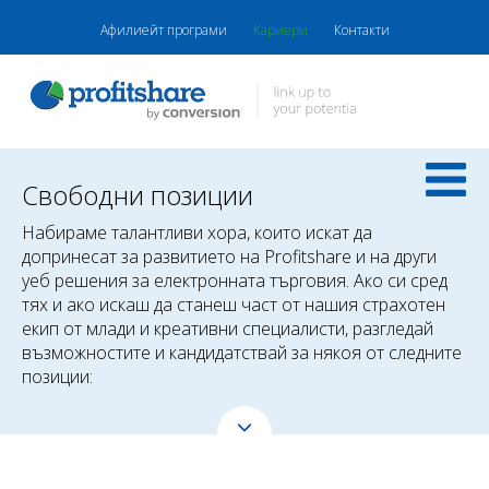
Афилиейт програми
Кариери
Контакти
Свободни позиции
Набираме талантливи хора, които искат да
допринесат за развитието на Profitshare и на други
уеб решения за електронната търговия. Ако си сред
тях и ако искаш да станеш част от нашия страхотен
екип от млади и креативни специалисти, разгледай
възможностите и кандидатствай за някоя от следните
позиции: