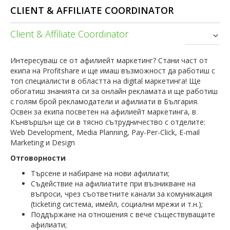
CLIENT & AFFILIATE COORDINATOR
Client & Affiliate Coordinator
Интересуваш се от афилиейт маркетинг? Стани част от
екипа на Profitshare и ще имаш възможност да работиш с
топ специалисти в областта на digital маркетинга! Ще
обогатиш знанията си за онлайн рекламата и ще работиш
с голям брой рекламодатели и афилиати в България.
Освен за екипа посветен на афилиейт маркетинга, в
Кънвършън ще си в тясно сътрудничество с отделите:
Web Development, Media Planning, Pay-Per-Click, E-mail
Marketing и Design
Отговорности
Търсене и набиране на нови афилиати;
Съдействие на афилиатите при възникване на
въпроси, чрез съответните канали за комуникация
(ticketing система, имейл, социални мрежи и т.н.);
Поддържане на отношения с вече съществуващите
афилиати;