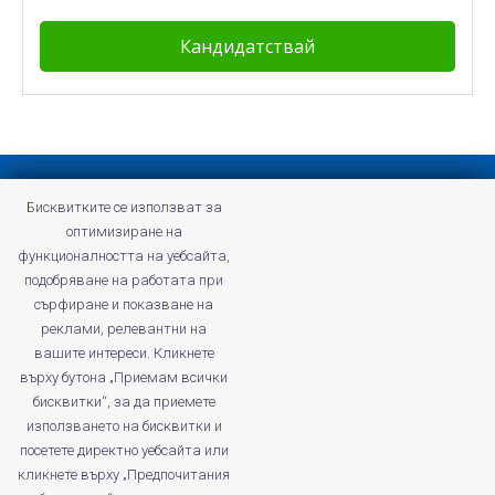
Конфиденциална политика
Бисквитките се използват за
Общи условия на Profitshare
оптимизиране на
Често задавани въпроси
функционалността на уебсайта,
Конфиденциална политика
подобряване на работата при
Кариери
сърфиране и показване на
реклами, релевантни на
вашите интереси. Кликнете
върху бутона „Приемам всички
бисквитки“, за да приемете
profitshare.ro
използването на бисквитки и
profitshare.bg
посетете директно уебсайта или
кликнете върху „Предпочитания