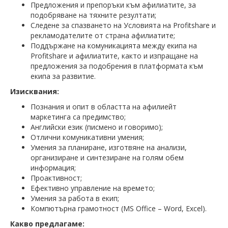
Предложения и препоръки към афилиатите, за
подобряване на тяхните резултати;
Следене за спазването на Условията на Profitshare и
рекламодателите от страна афилиатите;
Поддържане на комуникацията между екипа на
Profitshare и афилиатите, както и изпращане на
предложения за подобрения в платформата към
екипа за развитие.
Изисквания:
Познания и опит в областта на афилиейт
маркетинга са предимство;
Английски език (писмено и говоримо);
Отлични комуникативни умения;
Умения за планиране, изготвяне на анализи,
организиране и синтезиране на голям обем
информация;
Проактивност;
Ефективно управление на времето;
Умения за работа в екип;
Компютърна грамотност (MS Office – Word, Excel).
Какво предлагаме: