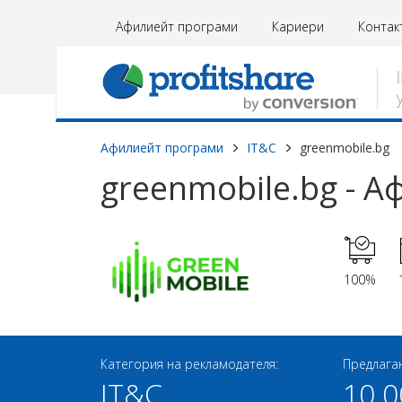
Афилиейт програми
Кариери
Контак
Афилиейт програми
IT&C
greenmobile.bg
greenmobile.bg - 
100%
Категория на рекламодателя:
Предлага
IT&C
10.