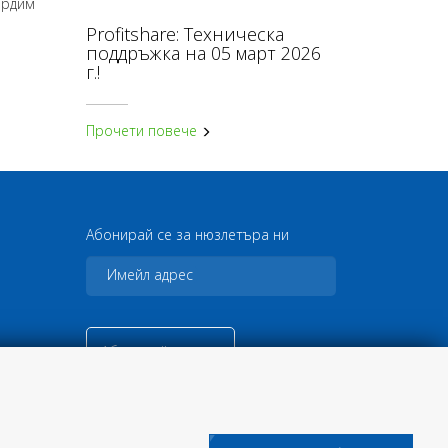
ърдим
Profitshare: Техническа
поддръжка на 05 март 2026
г.!
Прочети повече
Абонирай се за нюзлетъра ни
Абонирай се сега
© 2026
Кънвършън Маркетинг
ЕООД