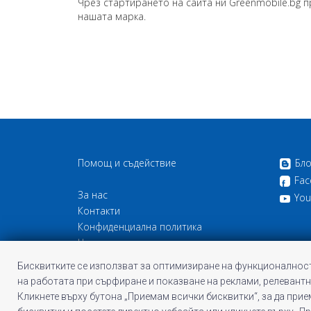
Чрез стартирането на сайта ни Greenmobile.bg пр
нашата марка.
Помощ и съдействие
Бло
Fac
За нас
You
Контакти
Конфиденциална политика
Често задавани въпроси
Бисквитки
Бисквитките се използват за оптимизиране на функционалност
Общи условия на Profitshare
на работата при сърфиране и показване на реклами, релевантн
Кликнете върху бутона „Приемам всички бисквитки“, за да при