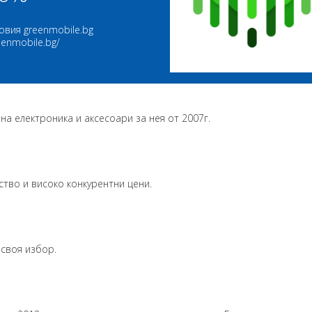
овия greenmobile.bg
reenmobile.bg/
а електроника и аксесоари за нея от 2007г.
ство и високо конкурентни цени.
 своя избор.