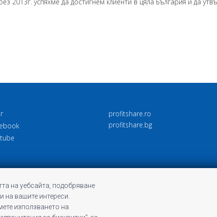
ез 2013г. успяхме да достигнем клиенти в цяла България и да утв
г
profitshare.ro
profitshare.bg
ebook
tube
та на уебсайта, подобряване
и на вашите интереси.
емете използването на