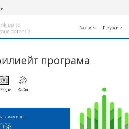
ти
За нас
Ресурси
Афилиейт програма
19 дни
Фийд
на комисиона:
00%