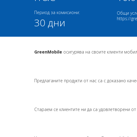
Период за комисиони:
Общи усл
https://g
30 дни
GreenMobile
осигурява на своите клиенти мобилн
Предлаганите продукти от нас са с доказано каче
Стараем се клиентите ни да са удовлетворени от