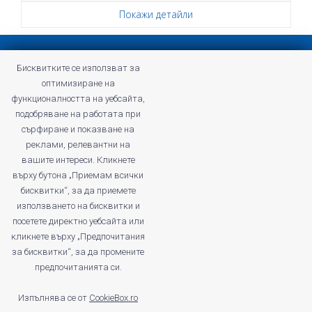
Покажи детайли
Конфиденциална политика
Бисквитките се използват за
Общи условия на Profitshare
оптимизиране на
Често задавани въпроси
функционалността на уебсайта,
Конфиденциална политика
подобряване на работата при
Кариери
сърфиране и показване на
реклами, релевантни на
вашите интереси. Кликнете
върху бутона „Приемам всички
бисквитки“, за да приемете
profitshare.ro
използването на бисквитки и
profitshare.bg
посетете директно уебсайта или
кликнете върху „Предпочитания
© 2026
Кънвършън Маркетинг ЕООД
за бисквитки“, за да промените
ДДС No: BG203168261
предпочитанията си.
Регистриран като администратор на лични данни в Комисията за
защита на личните данни под номер: 412670
Изпълнява се от
CookieBox.ro