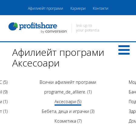
Афилиейт програми
Кариери
Контакти
Афилиейт програми
Аксесоари
C (5)
Всички афилиейт програми
Мод
l (9)
programe_de_afiliere. (1)
Бан
и (1)
Аксесоари (5)
Под
 (1)
Бебета, деца и играчки (3)
Здр
Козметика (7)
Дом