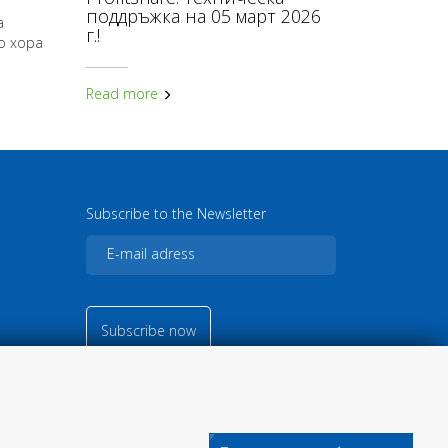
поддръжка на 05 март 2026
а
г.!
о хора
Read more
Subscribe to the Newsletter
Subscribe now
© 2026
Кънвършън Маркетинг
ЕООД
CUI: BG203168261