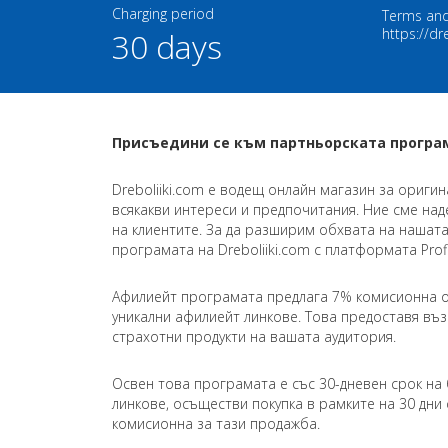
Charging period
Terms and
https://dr
30 days
Присъедини се към партньорската програма 
Dreboliiki.com е водещ онлайн магазин за ориги
всякакви интереси и предпочитания. Ние сме на
на клиентите. За да разширим обхвата на нашат
програмата на Dreboliiki.com с платформата Profi
Афилиейт програмата предлага 7% комисионна о
уникални афилиейт линкове. Това предоставя въ
страхотни продукти на вашата аудитория.
Освен това програмата е със 30-дневен срок на 
линкове, осъществи покупка в рамките на 30 дни
комисионна за тази продажба.