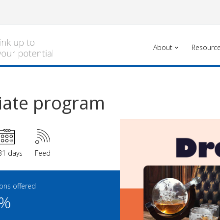
About
Resourc
iliate program
31 days
Feed
ns offered
0%