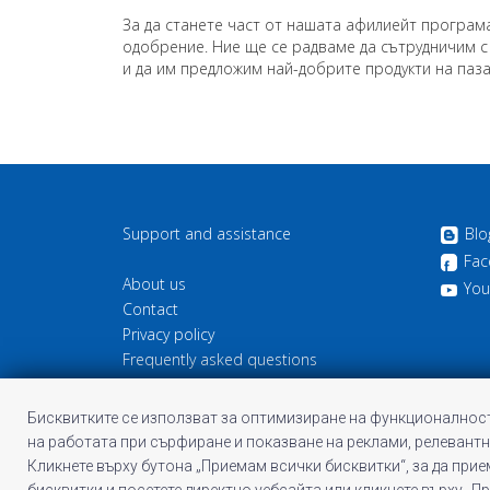
За да станете част от нашата афилиейт програма,
одобрение. Ние ще се радваме да сътрудничим с
и да им предложим най-добрите продукти на паза
Support and assistance
Blo
Fac
About us
You
Contact
Privacy policy
Frequently asked questions
Cookie information
Terms and Conditions of Profitshare
Бисквитките се използват за оптимизиране на функционалност
на работата при сърфиране и показване на реклами, релевантн
Кликнете върху бутона „Приемам всички бисквитки“, за да при