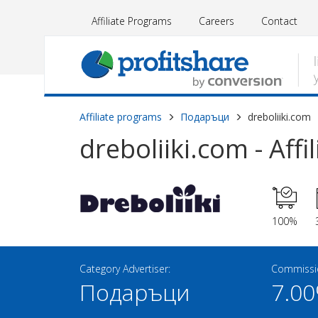
Affiliate Programs
Careers
Contact
Affiliate programs
Подаръци
dreboliiki.com
dreboliiki.com - Aff
100%
Category Advertiser:
Commissio
Подаръци
7.0