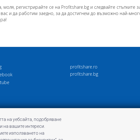
 моля, регистрирайте се на Profitshare.bg и следвайте стъпките з
 вас и да работим заедно, за да достигнем до възможно най-мног
ра!
g
profitshare.ro
profitshare.bg
ebook
tube
та на уебсайта, подобряване
и на вашите интереси.
емете използването на