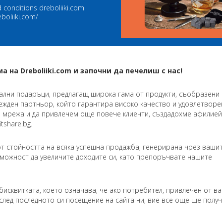
 conditions dreboliiki.com
eboliiki.com/
на Dreboliiki.com и започни да печелиш с нас!
нални подаръци, предлагащ широка гама от продукти, съобразени 
дежден партньор, който гарантира високо качество и удовлетворе
а мрежа и да привлечем още повече клиенти, създадохме афилией
tshare.bg.
т стойността на всяка успешна продажба, генерирана чрез ваши
зможност да увеличите доходите си, като препоръчвате нашите
бисквитката, което означава, че ако потребител, привлечен от в
 след последното си посещение на сайта ни, вие все още ще полу