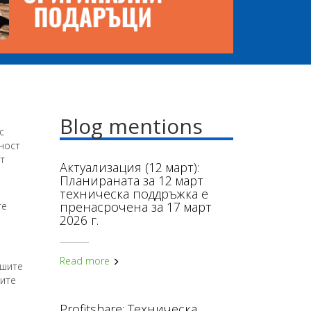
Blog mentions
с
ност
т
Актуализация (12 март):
Планираната за 12 март
техническа поддръжка е
пренасрочена за 17 март
те
2026 г.
Read more
ашите
чите
Profitshare: Техническа