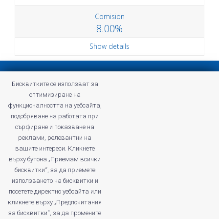
Comision
8.00%
Show details
Privacy policy
Бисквитките се използват за
Terms and Conditions of Profitshare
оптимизиране на
Frequently asked questions
функционалността на уебсайта,
Privacy policy
подобряване на работата при
Careers
сърфиране и показване на
реклами, релевантни на
вашите интереси. Кликнете
върху бутона „Приемам всички
бисквитки“, за да приемете
profitshare.ro
използването на бисквитки и
profitshare.bg
посетете директно уебсайта или
кликнете върху „Предпочитания
© 2026
Conversion Marketing SRL
за бисквитки“, за да промените