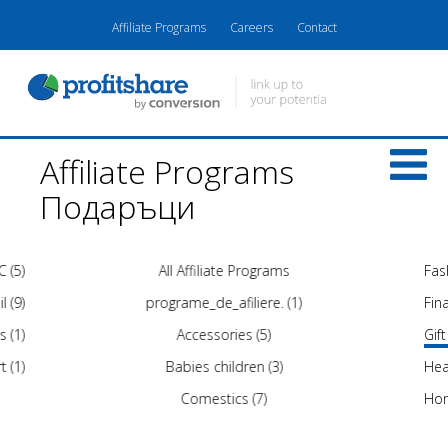
Affiliate Programs
Careers
Contact
Affiliate Programs
Подаръци
C (5)
All Affiliate Programs
Fash
l (9)
programe_de_afiliere. (1)
Fina
s (1)
Accessories (5)
Gift
t (1)
Babies children (3)
Hea
Comestics (7)
Hom