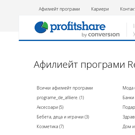
Афилиейт програми
Кариери
Контак
Афилиейт програми Re
Всички афилиейт програми
Мода (
programe_de_afiliere. (1)
Банки
Аксесоари (5)
Подар
Бебета, деца и играчки (3)
Здрав
Козметика (7)
Дом и 