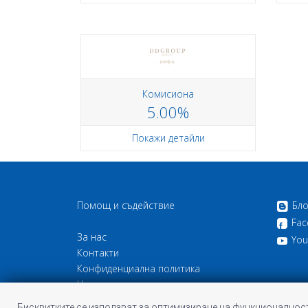
Комисиона
5.00%
Покажи детайли
Помощ и съдействие
Бло
Fac
За нас
You
Контакти
Конфиденциална политика
Често задавани въпроси
Бисквитки
Бисквитките се използват за оптимизиране на функционалност