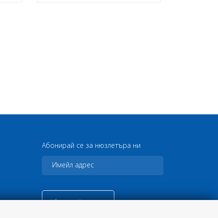
Абонирай се за нюзлетъра ни
Абонирай се сега