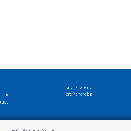
г
profitshare.ro
profitshare.bg
ebook
tube
та на уебсайта, подобряване