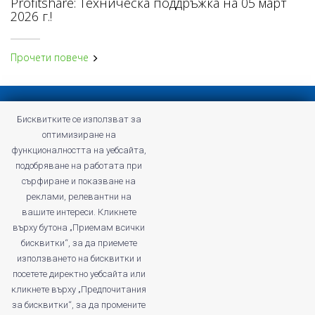
Profitshare: Техническа поддръжка на 05 март
2026 г.!
Прочети повече
Конфиденциална политика
Бисквитките се използват за
Общи условия на Profitshare
оптимизиране на
Често задавани въпроси
функционалността на уебсайта,
Конфиденциална политика
подобряване на работата при
Кариери
сърфиране и показване на
реклами, релевантни на
вашите интереси. Кликнете
върху бутона „Приемам всички
бисквитки“, за да приемете
profitshare.ro
използването на бисквитки и
profitshare.bg
посетете директно уебсайта или
кликнете върху „Предпочитания
© 2026
Кънвършън Маркетинг ЕООД
за бисквитки“, за да промените
ДДС No: BG203168261