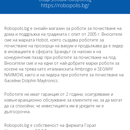
https://robopolis.bg/
Robopolis.bg е онлайн магазин за роботи за почистване на
дома и поддръжка на градината с опит от 2005 г. Вносители
сме на марката Hobot, която създава роботите за
почистване на прозорци на вакуум и продължава да е лидер
в иновациите в сферата. Брандът се наложи и на
конкурентния пазар при роботите за почистване на под.
Вносители сме и на едни от най-добрите марки роботи за
косене на трева като италианската Ambrogio и SEGWAY
NAVIMOW, както и на лидера при роботите за почистване на
басейни Dolphin Maytronics.
Роботите ни имат гаранция от 2 години, осигуряваме и
извънгаранционно обслужване за клиентите ни, за да могат
да са спокойни, че инвестицията им в уредите ни е
дългосрочна.
Robopolis.bg e собственост на фирмата Горал