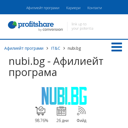
Афилиейт програми
Кариери
Контакти
Афилиейт програми
IT&C
nubi.bg
nubi.bg - Афилиейт
програма
98.76%
26 дни
Фийд