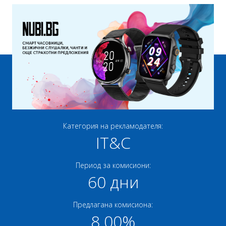
Категория на рекламодателя:
IT&C
Период за комисиони:
60 дни
Предлагана комисиона:
8.00%