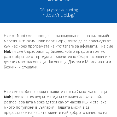
Общи условия nubi.bg
https://nubi.bg/
Ние от Nubi сме в процес на разширяване на нашия онлайн
магазин и търсим нови партньори, които да се присъединят
към нас чрез програмата на Profitshare за афилиати. Ние сме
Nubi
и сме бързорастящ бизнес, който предлага голямо
разнообразие от продукти, включително Смартчасовници и
детски смартчасовници, Часовници, Дамски и Мъжки чанти и
Безжични слушалки.
Ние сме особено горди с нашите Детски Смартчасовници
Nubi
, които в последните години се наложиха като най-
разпознаваната марка детски самрт часовници и станаха
много популярни в България. Нашата мисия е да
предоставим на нашите клиенти най-доброто качество на