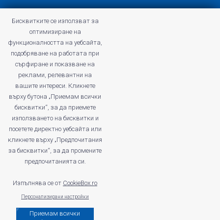
Конфиденциална политика
Бисквитките се използват за
Общи условия на Profitshare
оптимизиране на
Често задавани въпроси
функционалността на уебсайта,
Конфиденциална политика
подобряване на работата при
Кариери
сърфиране и показване на
реклами, релевантни на
вашите интереси. Кликнете
върху бутона „Приемам всички
бисквитки“, за да приемете
profitshare.ro
използването на бисквитки и
profitshare.bg
посетете директно уебсайта или
кликнете върху „Предпочитания
© 2026
Кънвършън Маркетинг ЕООД
за бисквитки“, за да промените
ДДС No: BG203168261
предпочитанията си.
Регистриран като администратор на лични данни в Комисията за
защита на личните данни под номер: 412670
Изпълнява се от
CookieBox.ro
Персонализирани настройки
Приемам всички