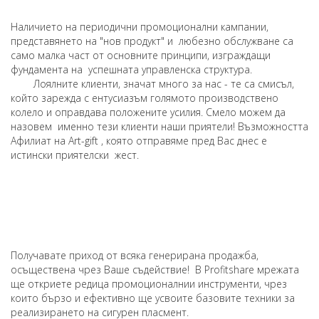
Наличието на периодични промоционални кампании,
представянето на "нов продукт" и любезно обслужване са
само малка част от основните принципи, изграждащи
фундамента на успешната управленска структура.
Лоялните клиенти, значат много за нас - те са смисъл,
който зарежда с ентусиазъм голямото производствено
колело и оправдава положените усилия. Смело можем да
назовем именно тези клиенти наши приятели! Възможността
Афилиат на Art-gift , която отправяме пред Вас днес е
истински приятелски жест.
Получавате приход от всяка генерирана продажба,
осъществена чрез Ваше съдействие! В Profitshare мрежата
ще откриете редица промоционалнии инструменти, чрез
които бързо и ефективно ще усвоите базовите техники за
реализирането на сигурен пласмент.