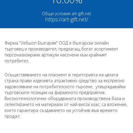
Общи условия art-gift.net
https://art-gift.net/
Фирма "Уебшоп България" ООД е български онлайн
търговец и производител, предлагащ богат асортимент
персонализирани артикули насочени към крайният
потребител.
Осъществяването на пласмент в територията на цялата
страна прави изделията атрактивно средство за експресно
задоволяване на потребителското търсене, утвърждавайки
търговските позиции на фирменото предприятие.
Високотехнологично оборудваната производствена база и
селектирането на материали от най-висок клас, са вложение,
което гарантира създаването на устойчив във времето
продукт.