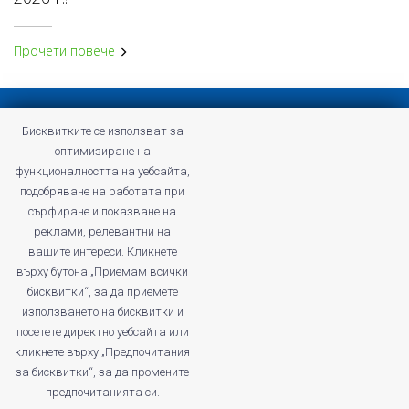
Прочети повече
Конфиденциална политика
Бисквитките се използват за
Общи условия на Profitshare
оптимизиране на
Често задавани въпроси
функционалността на уебсайта,
Конфиденциална политика
подобряване на работата при
Кариери
сърфиране и показване на
реклами, релевантни на
вашите интереси. Кликнете
върху бутона „Приемам всички
бисквитки“, за да приемете
profitshare.ro
използването на бисквитки и
profitshare.bg
посетете директно уебсайта или
кликнете върху „Предпочитания
© 2026
Кънвършън Маркетинг ЕООД
за бисквитки“, за да промените
ДДС No: BG203168261
предпочитанията си.
Регистриран като администратор на лични данни в Комисията за