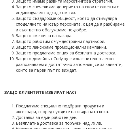
Защото имаме развита маркетингова стратегия.
Защото спечелихме доверието на своите клиенти с
индивидуален подход към тях.
Защото създадохме общност, която да стимулира
споделянето на юзър персоната, с цел да я разбираме
и съответно обслужваме по-добре.
Защото сме ниша на пазара.
Защото работим с чуждестранни партньори.
Защото лансираме промоционални кампании.
Защото предлагаме опция за безплатна доставка.
Защото домейнът Curly.bg е изключително лесно
разпознаваем и достатъчно запомнящ се за клиенти,
които за първи път го виждат.
ЗАЩО КЛИЕНТИТЕ ИЗБИРАТ НАС?
Предлагаме специално подбрани продукти и
аксесоари, според нуждите на къдравата коса.
Доставка за един работен ден.
Безлплатна доставка за поръчки над 79 лв.
Красиво опаковани пратки – всички продукти са