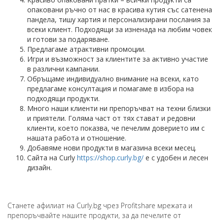
опаковани ръчно от нас в красива кутия със сатенена
пандела, тишу хартия и персонализирани послания за
всеки клиент. Подходящи за изненада на любим човек
и готови за подаряване.
Предлагаме атрактивни промоции.
Игри и възможност за клиентите за активно участие
в различни кампании.
Обръщаме индивидуално внимание на всеки, като
предлагаме консултация и помагаме в избора на
подходящи продукти.
Много наши клиенти ни препоръчват на техни близки
и приятели. Голяма част от тях стават и редовни
клиенти, което показва, че печелим доверието им с
нашата работа и отношение.
Добавяме нови продукти в магазина всеки месец.
Сайта на Curly
https://shop.curly.bg/
е с удобен и лесен
дизайн.
Станете афилиат на Curly.bg чрез Profitshare мрежата и
препоръчвайте нашите продукти, за да печелите от