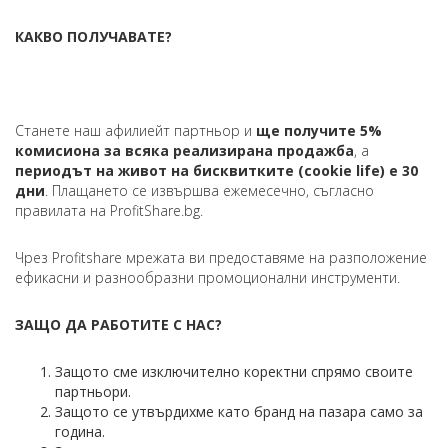
КАКВО ПОЛУЧАВАТЕ?
Станете наш афилиейт партньор и
ще получите 5%
комисиона за всяка
реализирана продажба
, а
периодът на живот на бисквитките (cookie life) е 30
дни
. Плащането се извършва ежемесечно, съгласно
правилата на ProfitShare.bg.
Чрез Profitshare мрежата ви прeдоставяме на разположение
ефикасни и разнообразни промоционални инструменти.
ЗАЩО ДА РАБОТИТЕ С НАС?
Защото сме изключително коректни спрямо своите
партньори.
Защото се утвърдихме като бранд на пазара само за
година.