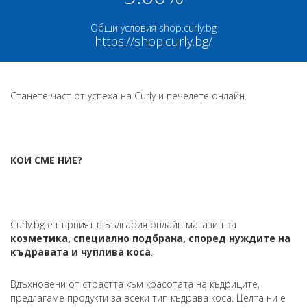
Общи условия shop.curly.bg
https://shop.curly.bg/
Станете част от успеха на Curly и печелете онлайн.
КОИ СМЕ НИЕ?
Curly.bg е първият в България онлайн магазин за
козметика, специално подбрана, според нуждите на
къдравата и чуплива коса
.
Вдъхновени от страстта към красотата на къдриците,
предлагаме продукти за всеки тип къдрава коса. Целта ни е