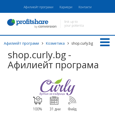
Афилиейт програми
Кариери
Контакти
Афилиейт програми
Козметика
shop.curly.bg
shop.curly.bg -
Афилиейт програма
100%
31 дни
Фийд