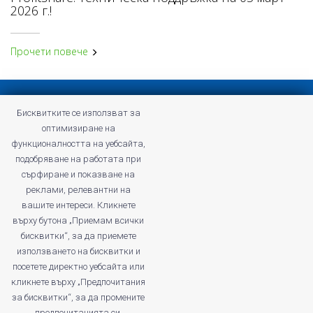
2026 г.!
Прочети повече
Конфиденциална политика
Бисквитките се използват за
Общи условия на Profitshare
оптимизиране на
Често задавани въпроси
функционалността на уебсайта,
Конфиденциална политика
подобряване на работата при
Кариери
сърфиране и показване на
реклами, релевантни на
вашите интереси. Кликнете
върху бутона „Приемам всички
бисквитки“, за да приемете
profitshare.ro
използването на бисквитки и
profitshare.bg
посетете директно уебсайта или
кликнете върху „Предпочитания
© 2026
Кънвършън Маркетинг ЕООД
за бисквитки“, за да промените
ДДС No: BG203168261
предпочитанията си.