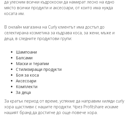
да улесним всички къдрокоски да намират лесно на едно
място всички продукти и аксесоари, от които има нужда
косата им.
В онлайн магазина на Curly клиентът има достъп до
селектирана козметика за къдрава коса, за жени, мъже и
деца, в следните продуктови групи:
Шампоани
Балсами
Маски и терапии
Стилизиращи продукти
Боя за коса
Аксесоари
Комплекти
За деца
За кратък период от време, успяхме да направим хиляди curly
хора щастливи с нашите продукти. Чрез Profitshare искаме
нашият бранд да достигне до още-повече хора.