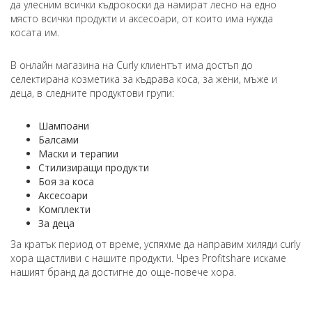
да улесним всички къдрокоски да намират лесно на едно
място всички продукти и аксесоари, от които има нужда
косата им.
В онлайн магазина на Curly клиентът има достъп до
селектирана козметика за къдрава коса, за жени, мъже и
деца, в следните продуктови групи:
Шампоани
Балсами
Маски и терапии
Стилизиращи продукти
Боя за коса
Аксесоари
Комплекти
За деца
За кратък период от време, успяхме да направим хиляди curly
хора щастливи с нашите продукти. Чрез Profitshare искаме
нашият бранд да достигне до още-повече хора.