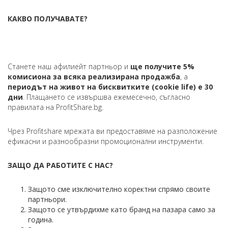
КАКВО ПОЛУЧАВАТЕ?
Станете наш афилиейт партньор и
ще получите 5%
комисиона за всяка
реализирана продажба
, а
периодът на живот на бисквитките (cookie life) е 30
дни
. Плащането се извършва ежемесечно, съгласно
правилата на ProfitShare.bg.
Чрез Profitshare мрежата ви прeдоставяме на разположение
ефикасни и разнообразни промоционални инструменти.
ЗАЩО ДА РАБОТИТЕ С НАС?
Защото сме изключително коректни спрямо своите
партньори.
Защото се утвърдихме като бранд на пазара само за
година.