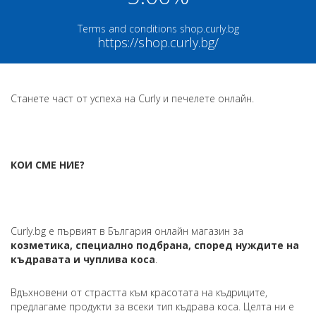
Terms and conditions shop.curly.bg
https://shop.curly.bg/
Станете част от успеха на Curly и печелете онлайн.
КОИ СМЕ НИЕ?
Curly.bg е първият в България онлайн магазин за
козметика, специално подбрана, според нуждите на
къдравата и чуплива коса
.
Вдъхновени от страстта към красотата на къдриците,
предлагаме продукти за всеки тип къдрава коса. Целта ни е