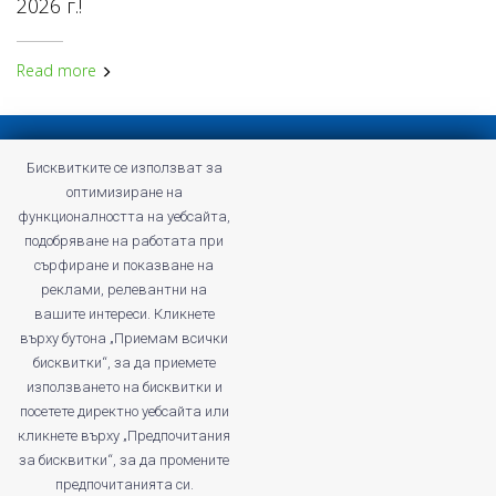
2026 г.!
Read more
Privacy policy
Бисквитките се използват за
Terms and Conditions of Profitshare
оптимизиране на
Frequently asked questions
функционалността на уебсайта,
Privacy policy
подобряване на работата при
Careers
сърфиране и показване на
реклами, релевантни на
вашите интереси. Кликнете
върху бутона „Приемам всички
бисквитки“, за да приемете
profitshare.ro
използването на бисквитки и
profitshare.bg
посетете директно уебсайта или
кликнете върху „Предпочитания
© 2026
Conversion Marketing SRL
за бисквитки“, за да промените
CUI: RO18350386
предпочитанията си.
Reg.Com.: J2022005955239