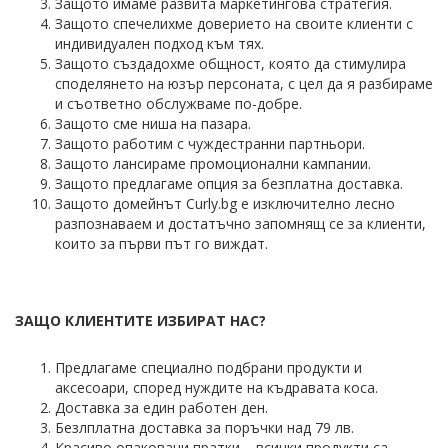
Защото имаме развита маркетингова стратегия.
Защото спечелихме доверието на своите клиенти с
индивидуален подход към тях.
Защото създадохме общност, която да стимулира
споделянето на юзър персоната, с цел да я разбираме
и съответно обслужваме по-добре.
Защото сме ниша на пазара.
Защото работим с чуждестранни партньори.
Защото лансираме промоционални кампании.
Защото предлагаме опция за безплатна доставка.
Защото домейнът Curly.bg е изключително лесно
разпознаваем и достатъчно запомнящ се за клиенти,
които за първи път го виждат.
ЗАЩО КЛИЕНТИТЕ ИЗБИРАТ НАС?
Предлагаме специално подбрани продукти и
аксесоари, според нуждите на къдравата коса.
Доставка за един работен ден.
Безлплатна доставка за поръчки над 79 лв.
Красиво опаковани пратки – всички продукти са