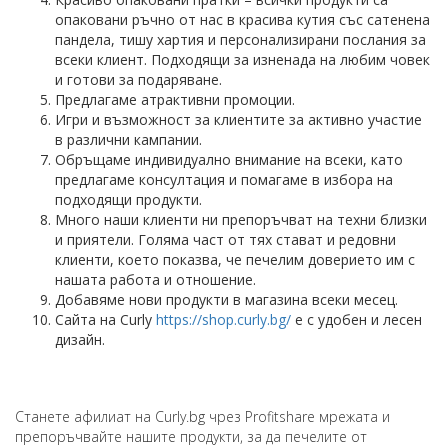
опаковани ръчно от нас в красива кутия със сатенена
пандела, тишу хартия и персонализирани послания за
всеки клиент. Подходящи за изненада на любим човек
и готови за подаряване.
Предлагаме атрактивни промоции.
Игри и възможност за клиентите за активно участие
в различни кампании.
Обръщаме индивидуално внимание на всеки, като
предлагаме консултация и помагаме в избора на
подходящи продукти.
Много наши клиенти ни препоръчват на техни близки
и приятели. Голяма част от тях стават и редовни
клиенти, което показва, че печелим доверието им с
нашата работа и отношение.
Добавяме нови продукти в магазина всеки месец.
Сайта на Curly
https://shop.curly.bg/
е с удобен и лесен
дизайн.
Станете афилиат на Curly.bg чрез Profitshare мрежата и
препоръчвайте нашите продукти, за да печелите от