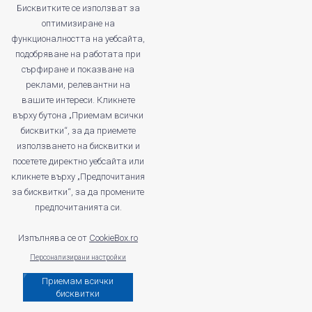
Бисквитките се използват за
оптимизиране на
функционалността на уебсайта,
profitshare.ro
подобряване на работата при
profitshare.bg
сърфиране и показване на
реклами, релевантни на
© 2026
Conversion Marketing SRL
вашите интереси. Кликнете
CUI: RO18350386
върху бутона „Приемам всички
Reg.Com.: J2022005955239
бисквитки“, за да приемете
Operator of personal data no. 28184
използването на бисквитки и
посетете директно уебсайта или
кликнете върху „Предпочитания
за бисквитки“, за да промените
предпочитанията си.
Изпълнява се от
CookieBox.ro
Персонализирани настройки
Приемам всички
бисквитки