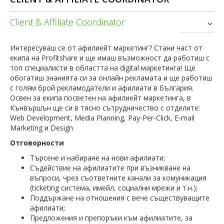
Client & Affiliate Coordinator
Интересуваш се от афилиейт маркетинг? Стани част от
екипа на Profitshare и ще имаш възможност да работиш с
топ специалисти в областта на digital маркетинга! Ще
обогатиш знанията си за онлайн рекламата и ще работиш
с голям брой рекламодатели и афилиати в България.
Освен за екипа посветен на афилиейт маркетинга, в
Кънвършън ще си в тясно сътрудничество с отделите:
Web Development, Media Planning, Pay-Per-Click, E-mail
Marketing и Design
Отговорности
Търсене и набиране на нови афилиати;
Съдействие на афилиатите при възникване на
въпроси, чрез съответните канали за комуникация
(ticketing система, имейл, социални мрежи и т.н.);
Поддържане на отношения с вече съществуващите
афилиати;
Предложения и препоръки към афилиатите, за