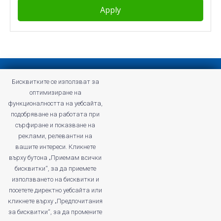
Privacy policy
Бисквитките се използват за
Terms and Conditions of Profitshare
оптимизиране на
Frequently asked questions
функционалността на уебсайта,
Privacy policy
подобряване на работата при
Careers
сърфиране и показване на
реклами, релевантни на
вашите интереси. Кликнете
върху бутона „Приемам всички
бисквитки“, за да приемете
profitshare.ro
използването на бисквитки и
profitshare.bg
посетете директно уебсайта или
кликнете върху „Предпочитания
© 2026
Conversion Marketing SRL
за бисквитки“, за да промените
CUI: RO18350386