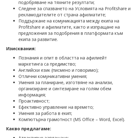
подобряване на тяхните резултати;
Следене за спазването на Условията на Profitshare и
рекламодателите от страна афилиатите;
Поддържане на комуникацията между екипа на
Profitshare и афилиатите, както и изпращане на
предложения за подобрения в платформата към
екипа за развитие.
Изисквания:
Познания и опит в областта на афилиейт
маркетинга са предимство;
Английски език (писмено и говоримо);
Отлични комуникативни умения;
Умения за планиране, изготвяне на анализи,
организиране и синтезиране на голям обем
информация;
Проактивност;
Ефективно управление на времето;
Умения за работа в екип;
Компютърна грамотност (MS Office – Word, Excel).
Какво предлагаме:
Атрактивно заплащане;