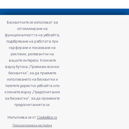
Privacy policy
Бисквитките се използват за
Terms and Conditions of Profitshare
оптимизиране на
Frequently asked questions
функционалността на уебсайта,
Privacy policy
подобряване на работата при
Careers
сърфиране и показване на
реклами, релевантни на
вашите интереси. Кликнете
върху бутона „Приемам всички
бисквитки“, за да приемете
profitshare.ro
използването на бисквитки и
profitshare.bg
посетете директно уебсайта или
кликнете върху „Предпочитания
© 2026
Conversion Marketing SRL
за бисквитки“, за да промените
CUI: RO18350386
предпочитанията си.
Reg.Com.: J2022005955239
Operator of personal data no. 28184
Изпълнява се от
CookieBox.ro
Персонализирани настройки