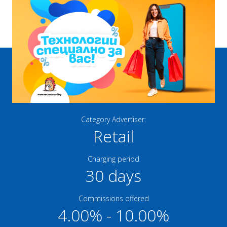
Category Advertiser:
Retail
Charging period
30 days
Commissions offered
4.00% - 10.00%