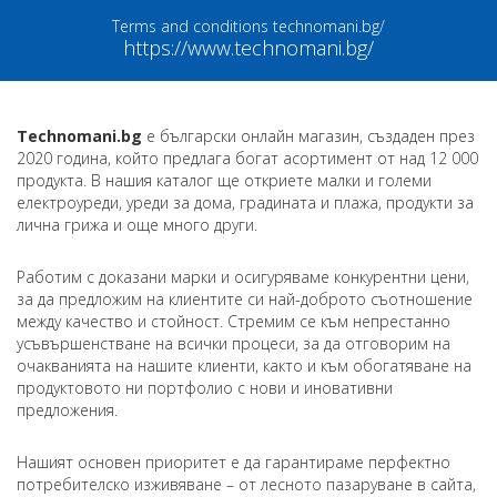
Terms and conditions technomani.bg/
https://www.technomani.bg/
Technomani.bg
е български онлайн магазин, създаден през
2020 година, който предлага богат асортимент от над 12 000
продукта. В нашия каталог ще откриете малки и големи
електроуреди, уреди за дома, градината и плажа, продукти за
лична грижа и още много други.
Работим с доказани марки и осигуряваме конкурентни цени,
за да предложим на клиентите си най-доброто съотношение
между качество и стойност. Стремим се към непрестанно
усъвършенстване на всички процеси, за да отговорим на
очакванията на нашите клиенти, както и към обогатяване на
продуктовото ни портфолио с нови и иновативни
предложения.
Нашият основен приоритет е да гарантираме перфектно
потребителско изживяване – от лесното пазаруване в сайта,