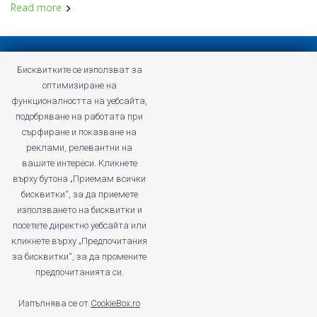
Read more
Privacy policy
Бисквитките се използват за
Terms and Conditions of Profitshare
оптимизиране на
Frequently asked questions
функционалността на уебсайта,
Privacy policy
подобряване на работата при
Careers
сърфиране и показване на
реклами, релевантни на
вашите интереси. Кликнете
върху бутона „Приемам всички
бисквитки“, за да приемете
profitshare.ro
използването на бисквитки и
profitshare.bg
посетете директно уебсайта или
кликнете върху „Предпочитания
© 2026
Conversion Marketing SRL
за бисквитки“, за да промените
CUI: RO18350386
предпочитанията си.
Reg.Com.: J2022005955239
Operator of personal data no. 28184
Изпълнява се от
CookieBox.ro