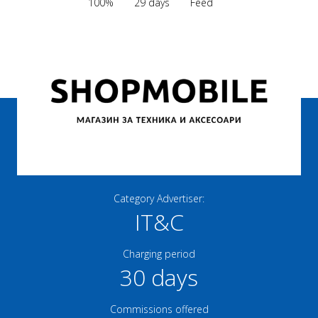
100%
29 days
Feed
Category Advertiser:
IT&C
Charging period
30 days
Commissions offered