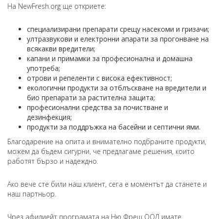
На NewFresh.org ще откриете:
специализирани препарати срещу насекоми и гризачи;
ултразвукови и електронни апарати за прогонване на
всякакви вредители;
капани и примамки за професионална и домашна
употреба;
отрови и репеленти с висока ефективност;
екологични продукти за отблъскване на вредители и
био препарати за растителна защита;
професионални средства за почистване и
дезинфекция;
продукти за поддръжка на басейни и септични ями.
Благодарение на опита и внимателно подбраните продукти,
можем да бъдем сигурни, че предлагаме решения, които
работят бързо и надеждно.
Ако вече сте били наш клиент, сега е моментът да станете и
наш партньор.
Чрез афилиейт програмата на Ню Фреш ООД имате