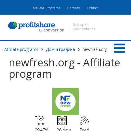
Affiliate Programs
Careers
Contact
Affiliate programs
Дом и градина
newfresh.org
newfresh.org - Affiliate
program
99.47%
26 days
Feed