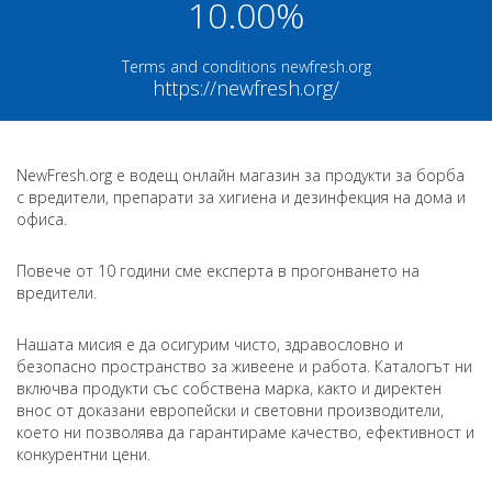
10.00%
Terms and conditions newfresh.org
https://newfresh.org/
NewFresh.org е водещ онлайн магазин за продукти за борба
с вредители, препарати за хигиена и дезинфекция на дома и
офиса.
Повече от 10 години сме експерта в прогонването на
вредители.
Нашата мисия е да осигурим чисто, здравословно и
безопасно пространство за живеене и работа. Каталогът ни
включва продукти със собствена марка, както и директен
внос от доказани европейски и световни производители,
което ни позволява да гарантираме качество, ефективност и
конкурентни цени.