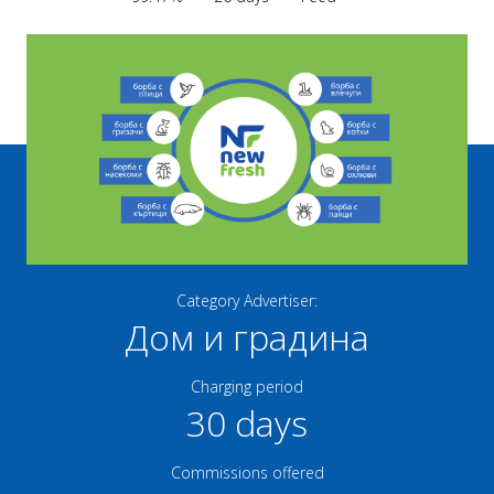
Category Advertiser:
Дом и градина
Charging period
30 days
Commissions offered