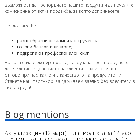
възможност да препоръчате нашите продукти и да печелите
комисионна от всяка продажба, за която допринесете.
Предлагаме Ви:
разнообразни рекламни инструменти;
готови банери и линкове;
подкрепа от професионален екип.
Нашата сила е експертността, натрупана през последното
десетилетие, в доверието на клиентите, които се връщат
отново при нас, както и в качеството на продуктите ни.
Станете наш партньор, за да живеем заедно без вредители в
чиста среда!
Blog mentions
Актуализация (12 март): Планираната за 12 март
техническа поддръжка е пренасрочена за 17