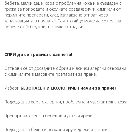
бебета, малки деца, хора с проблемна кожа и е създаден с
грижа за природата и околната среда (всички химикали от
перилните препарати, след изплакване отиват чрез
канализацията в почвата). Самото яйце може да се ползва
повече от 10 години, т.е. нулев отпадък.
СПРИ да се тровиш с хапчета!
Оттърви се от досадните обриви и всички алергии свързани
с химикалите в масовите препарати за пране.
Избери
БЕЗОПАСЕН и ЕКОЛОГИЧЕН начин за пране!
Подходящ за хора с алергии, проблемна и чувствителна кожа
Препоръчителен за бебешки и детски дрехи
Подходящ за бельо и всякакви други дрехи и тъкани