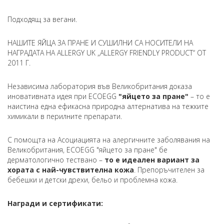
Подходящ за вегани.
НАШИТЕ ЯЙЦА ЗА ПРАНЕ И СУШИЛНИ СА НОСИТЕЛИ НА
НАГРАДАТА НА ALLERGY UK „ALLERGY FRIENDLY PRODUCT“ ОТ
2011 Г.
Независима лаборатория във Великобритания доказа
иновативната идея при ECOEGG
"яйцето за пране"
– то е
наистина една ефикасна природна алтернатива на тежките
химикали в перилните препарати.
С помощта на Асоциацията на алергичните заболявания на
Великобритания, ECOEGG "яйцето за пране" бе
дерматологично тествано –
то е идеален вариант за
хората с най-чувствителна кожа
. Препоръчителен за
бебешки и детски дрехи, бельо и проблемна кожа.
Награди и сертификати: