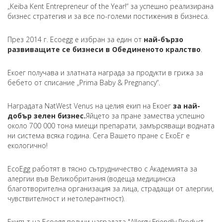
„Keiba Kent Entrepreneur of the Year!“ за успешно реализирана
бизнес стратегия и за все по-големи постижения в бизнеса.
През 2014 г. Ecoegg е избран за един от
най-бързо
развиващите се бизнеси в Обединеното кралство
.
Екоег получава и златната награда за продукти в грижа за
бебето от списание „Prima Baby & Pregnancy“.
Наградата NatWest Venus на целия екип на Екоег
за най-
добър зелен бизнес.
Яйцето за пране замества успешно
около 700 000 тона миещи препарати, замърсяващи водната
ни система всяка година. Сега Вашето пране с ЕкоЕг е
екологично!
EcoEgg работят в тясно сътрудничество с Академията за
алергии във Великобритания (водеща медицинска
благотворителна организация за лица, страдащи от алергии,
чувствителност и нетолерантност).
Екипът на Ecoegg получи наградата "Allergy Friendly Product