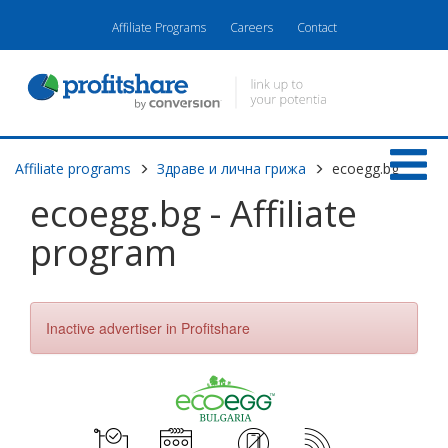
Affiliate Programs
Careers
Contact
Affiliate programs
Здраве и лична грижа
ecoegg.bg
ecoegg.bg - Affiliate
program
Inactive advertiser in Profitshare