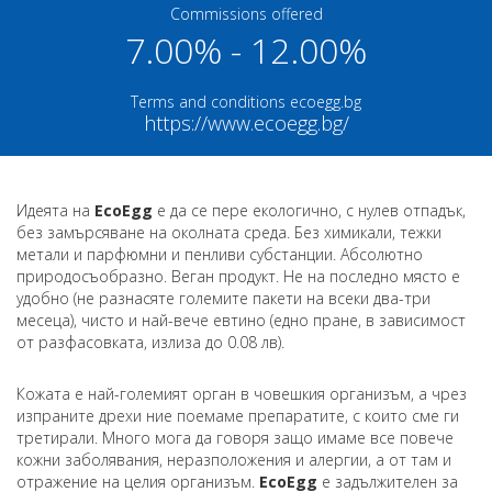
Commissions offered
7.00% - 12.00%
Terms and conditions ecoegg.bg
https://www.ecoegg.bg/
Идеята на
EcoEgg
е да се пере екологично, с нулев отпадък,
без замърсяване на околната среда. Без химикали, тежки
метали и парфюмни и пенливи субстанции. Абсолютно
природосъобразно. Веган продукт. Не на последно място е
удобно (не разнасяте големите пакети на всеки два-три
месеца), чисто и най-вече евтино (едно пране, в зависимост
от разфасовката, излиза до 0.08 лв).
Кожата е най-големият орган в човешкия организъм, а чрез
изпраните дрехи ние поемаме препаратите, с които сме ги
третирали. Много мога да говоря защо имаме все повече
кожни заболявания, неразположения и алергии, а от там и
отражение на целия организъм.
EcoEgg
е задължителен за