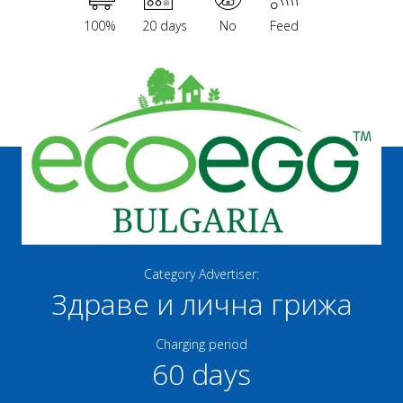
100%
20 days
No
Feed
Category Advertiser:
Здраве и лична грижа
Charging period
60 days