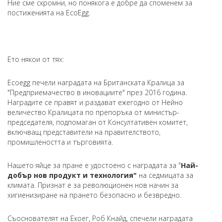
Ние сме скромни, но понякога е добре да споменем за
постиженията на EcoEgg.
Ето някои от тях:
Ecoegg печели наградата на Британската Кралица за
"Предприемачество в иновациите" през 2016 година.
Наградите се правят и раздават ежегодно от Нейно
величество Кралицата по препоръка от министър-
председателя, подпомаган от Консултативен комитет,
включващ представители на правителството,
промишлеността и търговията.
Нашето яйце за пране е удостоено с наградата за "
Най-
добър нов продукт и технология"
на седмицата за
климата. Признат е за революционен нов начин за
хигиенизиране на прането безопасно и безвредно.
Съоснователят на Екоег, Роб Кнайд, спечели наградата