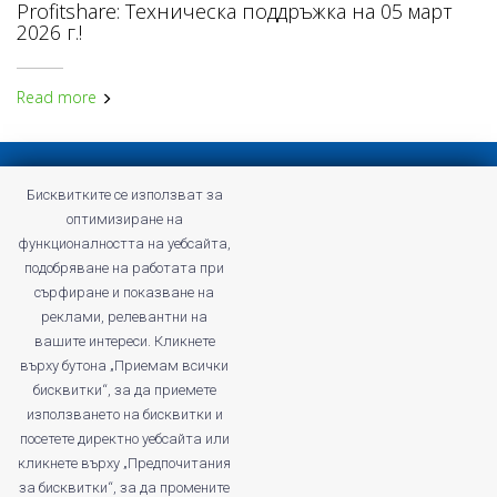
Profitshare: Техническа поддръжка на 05 март
2026 г.!
Read more
Privacy policy
Бисквитките се използват за
Terms and Conditions of Profitshare
оптимизиране на
Frequently asked questions
функционалността на уебсайта,
Privacy policy
подобряване на работата при
Careers
сърфиране и показване на
реклами, релевантни на
вашите интереси. Кликнете
върху бутона „Приемам всички
бисквитки“, за да приемете
profitshare.ro
използването на бисквитки и
profitshare.bg
посетете директно уебсайта или
кликнете върху „Предпочитания
© 2026
Conversion Marketing SRL
за бисквитки“, за да промените