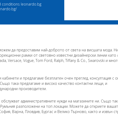
 conditions leonardo.bg
onardo.bg/
 можем да предоставим най-доброто от света на висшата мода. Н
орекционни рамки от световно известни дизайнерски линии като 
rada, Versace, Vogue, Tom Ford, Ralph, Tiffany & Co., Swarovski и мно
кабинети и предлагаме безплатен очен преглед, консултация с о
 Също така предлагаме и високо качество контактни лещи, и
дународни производители.
е обслужват административните нужди на магазините ни. Също так
в Румъния разположени на топ локации. Можете да откриете ваша
офия, Варна, Пловдив, Бургас и Велико Търново, както и извън с