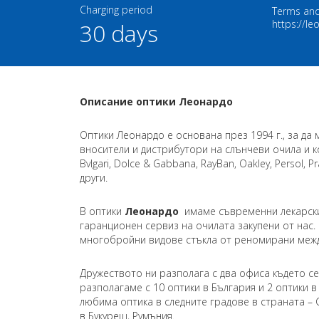
Charging period
Terms and
https://le
30 days
Описание оптики Леонардо
Оптики Леонардо е основана през 1994 г., за да
вносители и дистрибутори на слънчеви очила и к
Bvlgari, Dolce & Gabbana, RayBan, Oakley, Persol, P
други.
В оптики
Леонардо
имаме съвременни лекарски 
гаранционен сервиз на очилата закупени от нас.
многобройни видове стъкла от реномирани меж
Дружеството ни разполага с два офиса където с
разполагаме с 10 оптики в България и 2 оптики 
любима оптика в следните градове в страната – С
в Букурещ, Румъния.