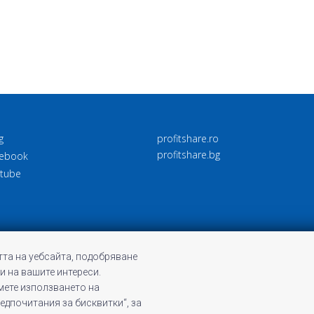
g
profitshare.ro
profitshare.bg
ebook
tube
та на уебсайта, подобряване
и на вашите интереси.
емете използването на
редпочитания за бисквитки“, за