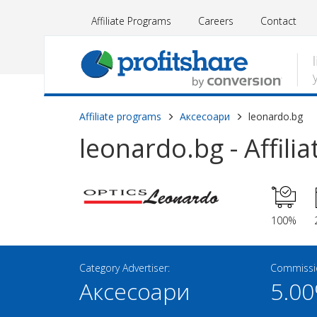
Affiliate Programs
Careers
Contact
Affiliate programs
Аксесоари
leonardo.bg
leonardo.bg - Affili
100%
Category Advertiser:
Commissio
Аксесоари
5.0