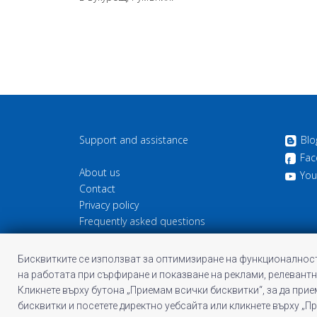
Support and assistance
Blo
Fac
About us
You
Contact
Privacy policy
Frequently asked questions
Cookie information
Terms and Conditions of Profitshare
Бисквитките се използват за оптимизиране на функционалност
на работата при сърфиране и показване на реклами, релевантн
Кликнете върху бутона „Приемам всички бисквитки“, за да при
бисквитки и посетете директно уебсайта или кликнете върху „П