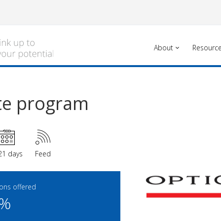
About
Resourc
ate program
21 days
Feed
ns offered
0%