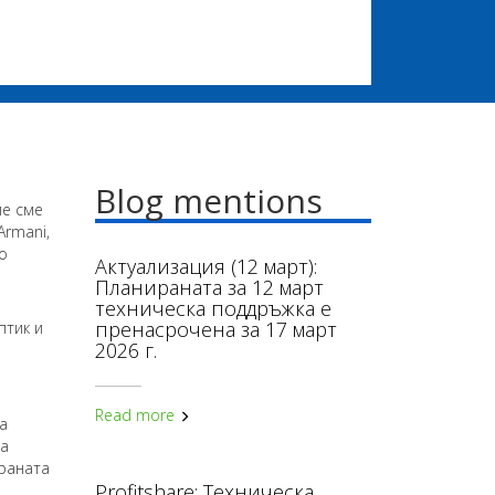
Blog mentions
ие сме
Armani,
го
Актуализация (12 март):
Планираната за 12 март
техническа поддръжка е
пренасрочена за 17 март
птик и
2026 г.
Read more
а
та
траната
Profitshare: Техническа