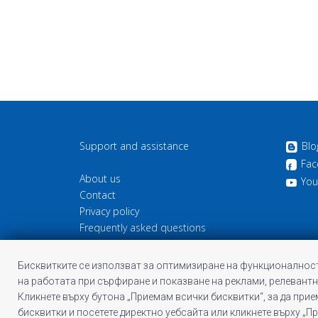
Support and assistance
Blo
Fac
About us
You
Contact
Privacy policy
Frequently asked questions
Cookie information
Terms and Conditions of Profitshare
Бисквитките се използват за оптимизиране на функционалност
на работата при сърфиране и показване на реклами, релевантн
Кликнете върху бутона „Приемам всички бисквитки“, за да при
бисквитки и посетете директно уебсайта или кликнете върху „П