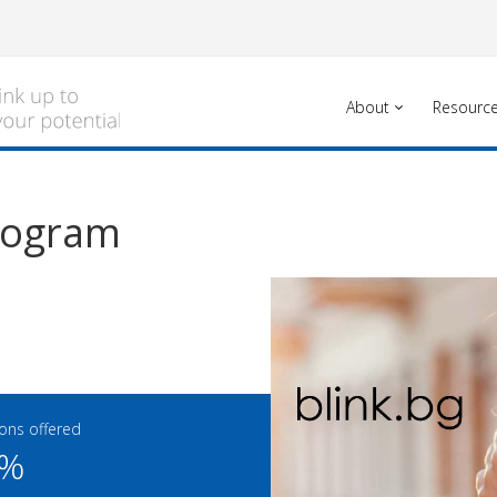
About
Resourc
program
ns offered
0%