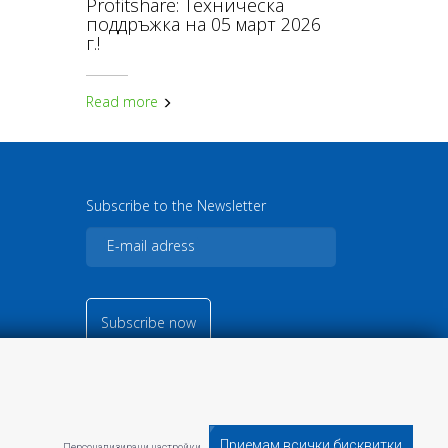
Profitshare: Техническа
поддръжка на 05 март 2026
г.!
Read more
Subscribe to the Newsletter
Subscribe now
© 2026
Кънвършън Маркетинг
ЕООД
CUI: BG203168261
Приемам всички бисквитки
Персонализирани настройки