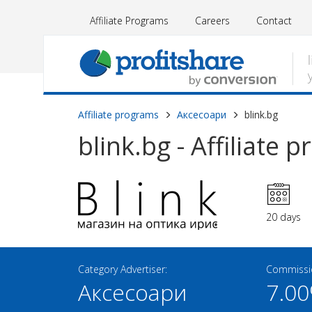
Affiliate Programs
Careers
Contact
Affiliate programs
Аксесоари
blink.bg
blink.bg - Affiliate 
20 days
Category Advertiser:
Commissio
Аксесоари
7.0