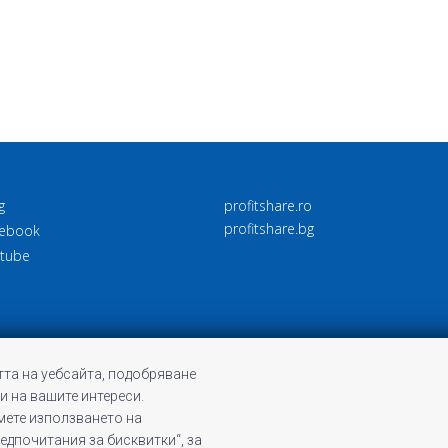
g
profitshare.ro
profitshare.bg
ebook
tube
та на уебсайта, подобряване
и на вашите интереси.
емете използването на
редпочитания за бисквитки“, за