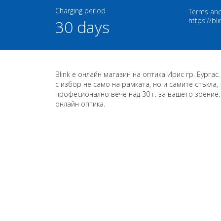
Charging period
Terms and
https://bli
30 days
Blink е онлайн магазин на оптика Ирис гр. Бургас
с избор нe само на рамката, но и самите стъкла, 
професионално вече над 30 г. за вашето зрение. 
онлайн оптика.