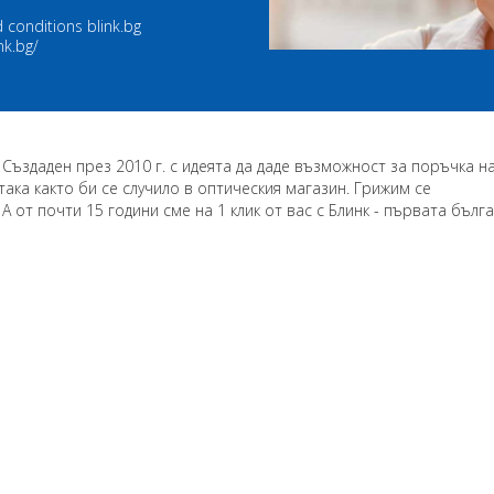
 conditions blink.bg
nk.bg/
. Създаден през 2010 г. с идеята да даде възможност за поръчка н
така както би се случило в оптическия магазин. Грижим се
А от почти 15 години сме на 1 клик от вас с Блинк - първата бълг