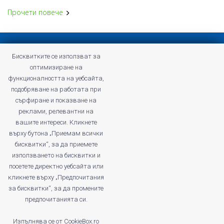
Прочети повече
Конфиденциална политика
Бисквитките се използват за
Общи условия на Profitshare
оптимизиране на
Често задавани въпроси
функционалността на уебсайта,
Конфиденциална политика
подобряване на работата при
Кариери
сърфиране и показване на
реклами, релевантни на
вашите интереси. Кликнете
върху бутона „Приемам всички
бисквитки“, за да приемете
profitshare.ro
използването на бисквитки и
profitshare.bg
посетете директно уебсайта или
кликнете върху „Предпочитания
© 2026
Кънвършън Маркетинг ЕООД
за бисквитки“, за да промените
ДДС No: BG203168261
предпочитанията си.
Регистриран като администратор на лични данни в Комисията за
защита на личните данни под номер: 412670
Изпълнява се от
CookieBox.ro