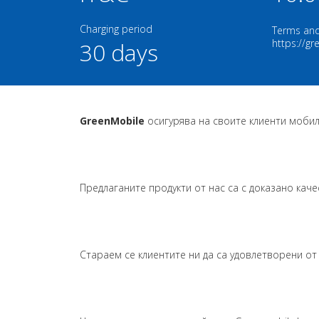
Charging period
Terms and
https://g
30 days
GreenMobile
осигурява на своите клиенти мобилн
Предлаганите продукти от нас са с доказано каче
Стараем се клиентите ни да са удовлетворени от