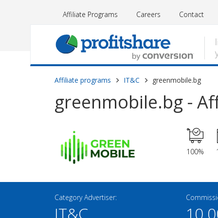
Affiliate Programs
Careers
Contact
Affiliate programs
IT&C
greenmobile.bg
greenmobile.bg - Af
100%
Category Advertiser:
Commissio
IT&C
10.