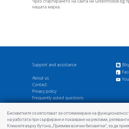
Чрез стартирането на сайта ни Greenmobile.bg пр
нашата марка.
Support and assistance
Blo
Fac
About us
You
Contact
Privacy policy
Frequently asked questions
Cookie information
Terms and Conditions of Profitshare
Бисквитките се използват за оптимизиране на функционалност
на работата при сърфиране и показване на реклами, релевантн
Кликнете върху бутона „Приемам всички бисквитки“, за да при