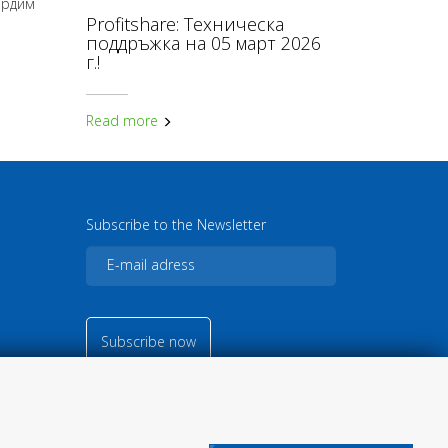
ърдим
Profitshare: Техническа
поддръжка на 05 март 2026
г.!
Read more
Subscribe to the Newsletter
Subscribe now
© 2026
Кънвършън Маркетинг
ЕООД