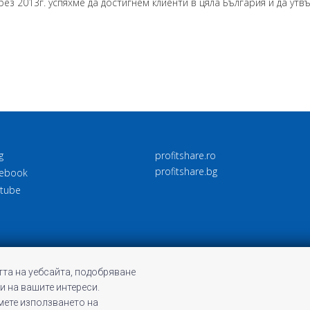
ез 2013г. успяхме да достигнем клиенти в цяла България и да утв
g
profitshare.ro
profitshare.bg
ebook
tube
та на уебсайта, подобряване
и на вашите интереси.
емете използването на