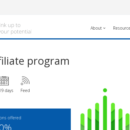
About
Resourc
filiate program
19 days
Feed
ns offered
00%