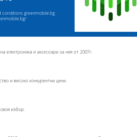
 conditions greenmobile.bg
reenmobile.bg/
а електроника и аксесоари за нея от 2007г.
ство и високо конкурентни цени.
 своя избор.